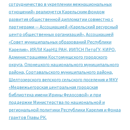
сотрудничество в укреплении межнациональных
отношений» реализуется Карельским фондом
развития общественной дипломатии совместно с
партнерами — Ассоциацией «Карельский ресурсный
центр общественных организаций», Ассоциацией
«Совет муниципальных образований Республики
Карелия», ИЯЛИ КарНЦ РАН, ИИПСН ПетрГУ, КИРО,
Администрациями Костомукшского городского
округа, Олонецкого национального муниципального
района, Сортавальского муниципального района,
Шелтозерского вепского сельского поселения и МКУ
«Медвежьегорская центральная городская
библиотека имени Ирины Федосовой» и при
поддержке Министерства по национальной и
региональной политики Республики Карелия и Фонда
грантов Главы РК.