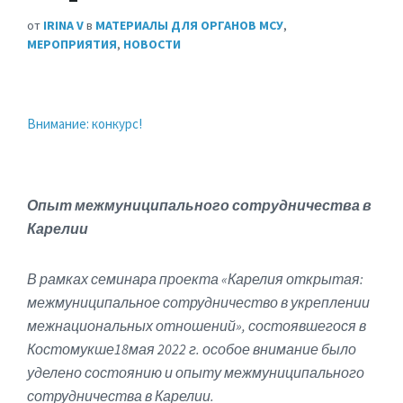
от
IRINA V
в
МАТЕРИАЛЫ ДЛЯ ОРГАНОВ МСУ
,
МЕРОПРИЯТИЯ
,
НОВОСТИ
Внимание: конкурс!
Опыт межмуниципального сотрудничества в
Карелии
В рамках
семинар
а
проекта «Карелия открытая:
межмуниципальное сотрудничество в укреплении
межнациональных отношений»
,
состоявшегося
в
Костомукш
е
18
мая 2022 г.
особое внимание было
уделено состоянию и опыту межмуниципального
сотрудничества в Карелии.