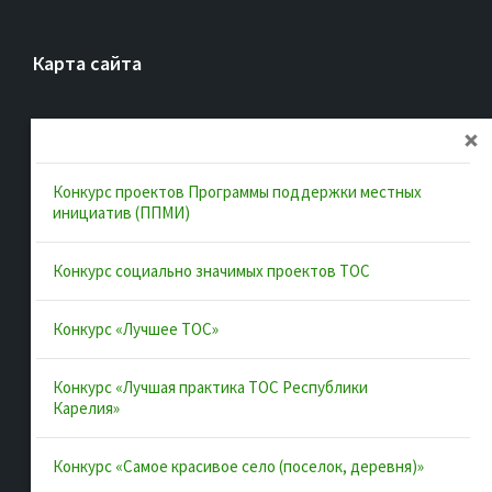
Карта сайта
Главная
Об ассоциации
Конкурс проектов Программы поддержки местных
Документы
инициатив (ППМИ)
Муниципальные образования
Конкурс социально значимых проектов ТОС
Конкурсы и лучшие практики
Контакты
Конкурс «Лучшее ТОС»
Конкурс «Лучшая практика ТОС Республики
Полезные ссылки
Карелия»
Интернет-портал Республики Карелия
Конкурс «Самое красивое село (поселок, деревня)»