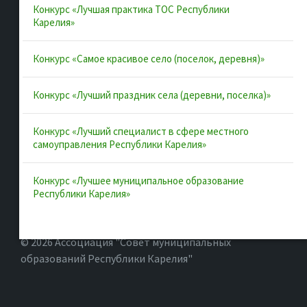
Конкурс «Лучшая практика ТОС Республики
Полезные ссылки
Карелия»
Интернет-портал Республики Карелия
Конкурс «Самое красивое село (поселок, деревня)»
Инициативы Карелии
Конкурс «Лучший праздник села (деревни, поселка)»
Комфортная городская среда в Карелии
Территориальное общественное самоуправление в
Конкурс «Лучший специалист в сфере местного
Республике Карелия
самоуправления Республики Карелия»
ВАРМСУ
Конкурс «Лучшее муниципальное образование
ОАТОС
Республики Карелия»
© 2026 Ассоциация "Совет муниципальных
образований Республики Карелия"