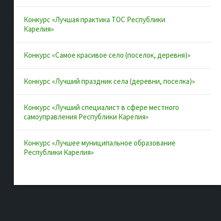
Интернет-портал Республики
Конкурс «Лучшая практика ТОС Республики
Карелия
Карелия»
Инициативы Карелии
Комфортная городская среда в
Конкурс «Самое красивое село (поселок, деревня)»
Карелии
Конкурс «Лучший праздник села (деревни, поселка)»
Территориальное общественное
самоуправление в Республике
Карелия
Конкурс «Лучший специалист в сфере местного
самоуправления Республики Карелия»
ВАРМСУ
ОАТОС
Конкурс «Лучшее муниципальное образование
Республики Карелия»