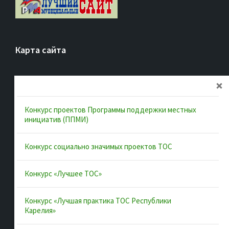
Карта сайта
Главная
Об ассоциации
Конкурс проектов Программы поддержки местных
Документы
инициатив (ППМИ)
Муниципальные образования
Конкурс социально значимых проектов ТОС
Конкурсы и лучшие практики
Контакты
Конкурс «Лучшее ТОС»
Конкурс «Лучшая практика ТОС Республики
Полезные ссылки
Карелия»