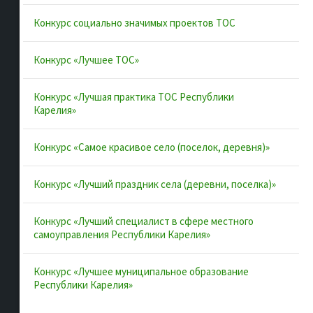
Муниципальные образования
Конкурс социально значимых проектов ТОС
Конкурсы и лучшие практики
Контакты
Конкурс «Лучшее ТОС»
Конкурс «Лучшая практика ТОС Республики
Полезные ссылки
Карелия»
Интернет-портал Республики Карелия
Конкурс «Самое красивое село (поселок, деревня)»
Инициативы Карелии
Конкурс «Лучший праздник села (деревни, поселка)»
Комфортная городская среда в Карелии
Территориальное общественное самоуправление в
Конкурс «Лучший специалист в сфере местного
Республике Карелия
самоуправления Республики Карелия»
ВАРМСУ
Конкурс «Лучшее муниципальное образование
ОАТОС
Республики Карелия»