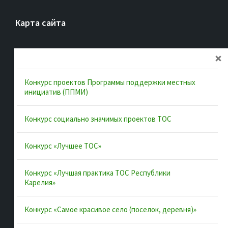
Карта сайта
Главная
Об ассоциации
Конкурс проектов Программы поддержки местных
Документы
инициатив (ППМИ)
Муниципальные образования
Конкурс социально значимых проектов ТОС
Конкурсы и лучшие практики
Контакты
Конкурс «Лучшее ТОС»
Конкурс «Лучшая практика ТОС Республики
Полезные ссылки
Карелия»
Интернет-портал Республики Карелия
Конкурс «Самое красивое село (поселок, деревня)»
Инициативы Карелии