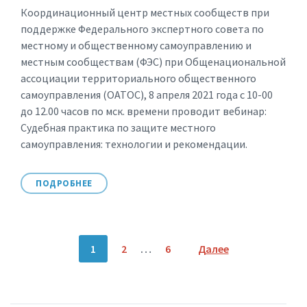
Координационный центр местных сообществ при
поддержке Федерального экспертного совета по
местному и общественному самоуправлению и
местным сообществам (ФЭС) при Общенациональной
ассоциации территориального общественного
самоуправления (ОАТОС), 8 апреля 2021 года с 10-00
до 12.00 часов по мск. времени проводит вебинар:
Судебная практика по защите местного
самоуправления: технологии и рекомендации.
ПОДРОБНЕЕ
Пагинация
1
2
…
6
Далее
записей