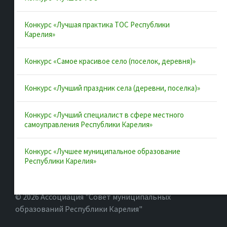
Конкурс «Лучшая практика ТОС Республики
Полезные ссылки
Карелия»
Интернет-портал Республики Карелия
Конкурс «Самое красивое село (поселок, деревня)»
Инициативы Карелии
Конкурс «Лучший праздник села (деревни, поселка)»
Комфортная городская среда в Карелии
Территориальное общественное самоуправление в
Конкурс «Лучший специалист в сфере местного
Республике Карелия
самоуправления Республики Карелия»
ВАРМСУ
Конкурс «Лучшее муниципальное образование
ОАТОС
Республики Карелия»
© 2026 Ассоциация "Совет муниципальных
образований Республики Карелия"