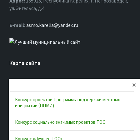
Адрес:
185028, Республика Карелия, г. Петрозаводск,
ул. Энгельса, д.4
Е-mail:
asmo.karelia@yandex.ru
Карта сайта
Главная
Об ассоциации
Конкурс проектов Программы поддержки местных
Документы
инициатив (ППМИ)
Муниципальные образования
Конкурс социально значимых проектов ТОС
Конкурсы и лучшие практики
Контакты
Конкурс «Лучшее ТОС»