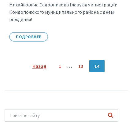
Михайловича Садовникова Главу администрации
Кондопожского муниципального района с днем
рождения!
ПОДРОБНЕЕ
Пагинация
Назад
1
…
13
14
записей