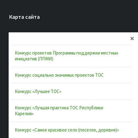
Карта сайта
Главная
Об ассоциации
Документы
Конкурс проектов Программы поддержки местных
Муниципальные образования
инициатив (ППМИ)
Конкурсы и лучшие практики
Конкурс социально значимых проектов ТОС
Контакты
Конкурс «Лучшее ТОС»
Полезные ссылки
Конкурс «Лучшая практика ТОС Республики
Карелия»
Интернет-портал Республики Карелия
Конкурс «Самое красивое село (поселок, деревня)»
Инициативы Карелии