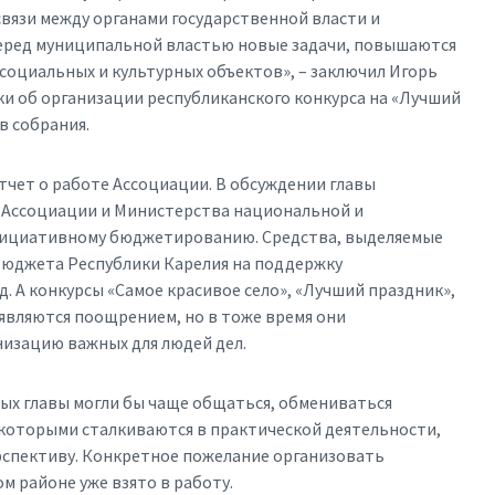
 связи между органами государственной власти и
еред муниципальной властью новые задачи, повышаются
 социальных и культурных объектов», – заключил Игорь
и об организации республиканского конкурса на «Лучший
в собрания.
тчет о работе Ассоциации. В обсуждении главы
 Ассоциации и Министерства национальной и
нициативному бюджетированию. Средства, выделяемые
юджета Республики Карелия на поддержку
д. А конкурсы «Самое красивое село», «Лучший праздник»,
являются поощрением, но в тоже время они
низацию важных для людей дел.
ых главы могли бы чаще общаться, обмениваться
 которыми сталкиваются в практической деятельности,
ерспективу. Конкретное пожелание организовать
 районе уже взято в работу.