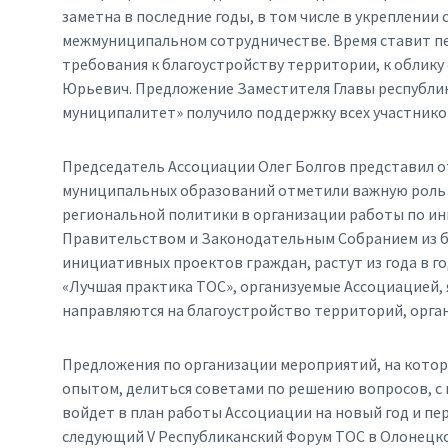
заметна в последние годы, в том числе в укреплении
межмуниципальном сотрудничестве. Время ставит п
требования к благоустройству территории, к облику
Юрьевич. Предложение Заместителя Главы республик
муниципалитет» получило поддержку всех участнико
Председатель Ассоциации Олег Болгов представил о
муниципальных образований отметили важную роль
региональной политики в организации работы по и
Правительством и Законодательным Собранием из б
инициативных проектов граждан, растут из года в го
«Лучшая практика ТОС», организуемые Ассоциацией, 
направляются на благоустройство территорий, орга
Предложения по организации мероприятий, на котор
опытом, делиться советами по решению вопросов, с
войдет в план работы Ассоциации на новый год и п
следующий V Республиканский Форум ТОС в Олонецком