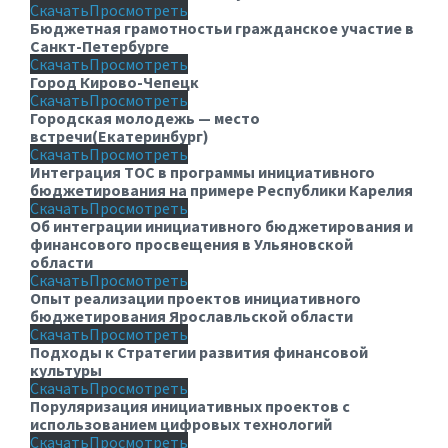
Скачать
Просмотреть
Бюджетная грамотностьи гражданское участие в
Санкт-Петербурге
Скачать
Просмотреть
Город Кирово-Чепецк
Скачать
Просмотреть
Городская молодежь — место
встречи(Екатеринбург)
Скачать
Просмотреть
Интеграция ТОС в программы инициативного
бюджетирования на примере Республики Карелия
Скачать
Просмотреть
Об интеграции инициативного бюджетирования и
финансового просвещения в Ульяновской
области
Скачать
Просмотреть
Опыт реализации проектов инициативного
бюджетирования Ярославльской области
Скачать
Просмотреть
Подходы к Стратегии развития финансовой
культуры
Скачать
Просмотреть
Поруляризация инициативных проектов с
использованием цифровых технологий
Скачать
Просмотреть