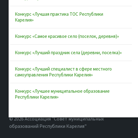
Конкурс «Лучшая практика ТОС Республики
Полезные ссылки
Карелия»
Интернет-портал Республики Карелия
Конкурс «Самое красивое село (поселок, деревня)»
Инициативы Карелии
Конкурс «Лучший праздник села (деревни, поселка)»
Комфортная городская среда в Карелии
Территориальное общественное самоуправление в
Конкурс «Лучший специалист в сфере местного
Республике Карелия
самоуправления Республики Карелия»
ВАРМСУ
Конкурс «Лучшее муниципальное образование
ОАТОС
Республики Карелия»
© 2026 Ассоциация "Совет муниципальных
образований Республики Карелия"