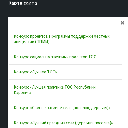
Карта сайта
Главная
Об ассоциации
Конкурс проектов Программы поддержки местных
Документы
инициатив (ППМИ)
Муниципальные образования
Конкурс социально значимых проектов ТОС
Конкурсы и лучшие практики
Контакты
Конкурс «Лучшее ТОС»
Конкурс «Лучшая практика ТОС Республики
Полезные ссылки
Карелия»
Интернет-портал Республики Карелия
Конкурс «Самое красивое село (поселок, деревня)»
Инициативы Карелии
Конкурс «Лучший праздник села (деревни, поселка)»
Комфортная городская среда в Карелии