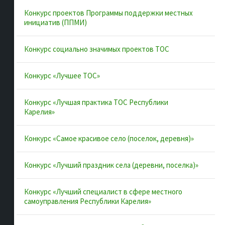
Об ассоциации
Конкурс проектов Программы поддержки местных
Документы
инициатив (ППМИ)
Муниципальные образования
Конкурс социально значимых проектов ТОС
Конкурсы и лучшие практики
Контакты
Конкурс «Лучшее ТОС»
Конкурс «Лучшая практика ТОС Республики
Полезные ссылки
Карелия»
Интернет-портал Республики Карелия
Конкурс «Самое красивое село (поселок, деревня)»
Инициативы Карелии
Конкурс «Лучший праздник села (деревни, поселка)»
Комфортная городская среда в Карелии
Территориальное общественное самоуправление в
Конкурс «Лучший специалист в сфере местного
Республике Карелия
самоуправления Республики Карелия»
ВАРМСУ