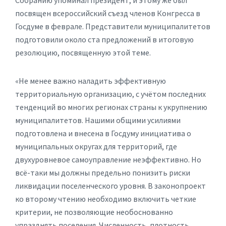
Собранию упоминал президент, и этому же был
посвящен всероссийский съезд членов Конгресса в
Госдуме в феврале. Представители муниципалитетов
подготовили около ста предложений в итоговую
резолюцию, посвященную этой теме.
«Не менее важно наладить эффективную
территориальную организацию, с учётом последних
тенденций во многих регионах страны к укрупнению
муниципалитетов. Нашими общими усилиями
подготовлена и внесена в Госдуму инициатива о
муниципальных округах для территорий, где
двухуровневое самоуправление неэффективно. Но
всё-таки мы должны предельно понизить риски
ликвидации поселенческого уровня. В законопроект
ко второму чтению необходимо включить четкие
критерии, не позволяющие необоснованно
упразднять поселения. Численность, плотность