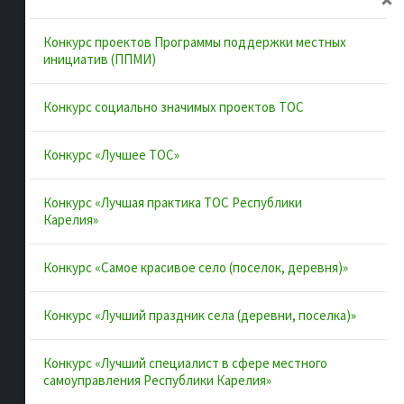
Документы
Конкурс проектов Программы поддержки местных
Муниципальные образования
инициатив (ППМИ)
Конкурсы и лучшие практики
Конкурс социально значимых проектов ТОС
Контакты
Конкурс «Лучшее ТОС»
Полезные ссылки
Конкурс «Лучшая практика ТОС Республики
Карелия»
Интернет-портал Республики Карелия
Конкурс «Самое красивое село (поселок, деревня)»
Инициативы Карелии
Комфортная городская среда в Карелии
Конкурс «Лучший праздник села (деревни, поселка)»
Территориальное общественное самоуправление в
Республике Карелия
Конкурс «Лучший специалист в сфере местного
самоуправления Республики Карелия»
ВАРМСУ