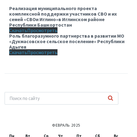
Реализация муниципального проекта
комплексной поддержки участников СВО и их
семей «СВОи Иглино»в Иглинском районе
Республики Башкортостан
Скачать
Просмотреть
Роль благоразумного партнерства в развитии МО
«Дукмасовское сельское поселение» Республики
Адыгея
Скачать
Просмотреть
ФЕВРАЛЬ 2025
Пн
Вт
Ср
Чт
Пт
Сб
Вс