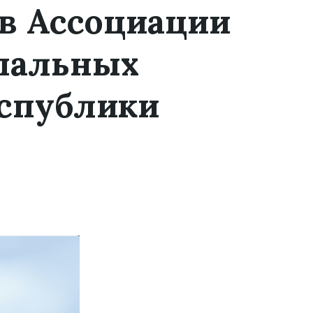
в Ассоциации
пальных
еспублики