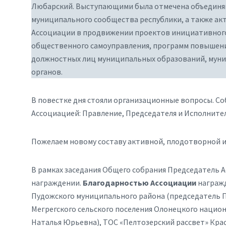
Любарский. Выступающими была отмечена объединя
муниципального сообщества республики, а также ак
Ассоциации в продвижении проектов инициативног
общественного самоуправления, программ повышени
должностных лиц муниципальных образований, мун
органов.
В повестке дня стояли организационные вопросы. С
Ассоциацией: Правление, Председателя и Исполните
Пожелаем новому составу активной, плодотворной и
В рамках заседания Общего собрания Председатель 
награждении.
Благодарностью
Ассоциации
награжд
Пудожского муниципального района (председатель П
Мегрегского сельского поселения Олонецкого нацио
Наталья Юрьевна), ТОС «Пелтозерский рассвет» Кра