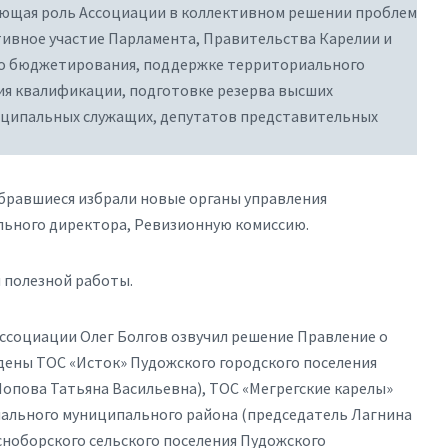
ющая роль Ассоциации в коллективном решении проблем
тивное участие Парламента, Правительства Карелии и
о бюджетирования, поддержке территориального
я квалификации, подготовке резерва высших
иципальных служащих, депутатов представительных
обравшиеся избрали новые органы управления
льного директора, Ревизионную комиссию.
 полезной работы.
Ассоциации Олег Болгов озвучил решение Правление о
ены ТОС «Исток» Пудожского городского поселения
опова Татьяна Васильевна), ТОС «Мегрегские карелы»
нального муниципального района (председатель Лагнина
сноборского сельского поселения Пудожского