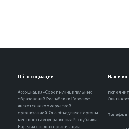
Об ассоциации
Наши ко
Ассоциация «Совет муниципальных
Исполнит
образований Республики Карелия»
Ольга Арс
является некоммерческой
организацией. Она объединяет органы
Телефон:
местного самоуправления Республики
Карелия с целью организации