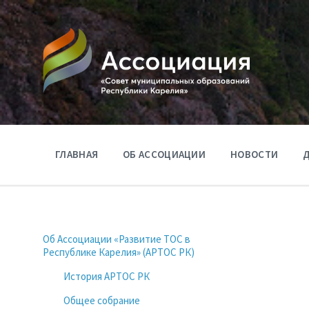
ГЛАВНАЯ
ОБ АССОЦИАЦИИ
НОВОСТИ
Д
Об Ассоциации «Развитие ТОС в
Республике Карелия» (АРТОС РК)
История АРТОС РК
Общее собрание