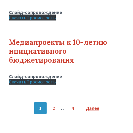
Слайд-сопровождение
Скачать
Просмотреть
Медиапроекты к 10-летию
инициативного
бюджетирования
Слайд-сопровождение
Скачать
Просмотреть
Пагинация
1
2
…
4
Далее
записей